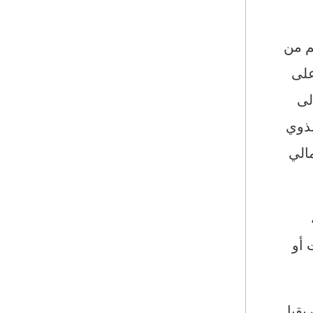
م من
على
لى
لذوي
الي
 أو
يقيا