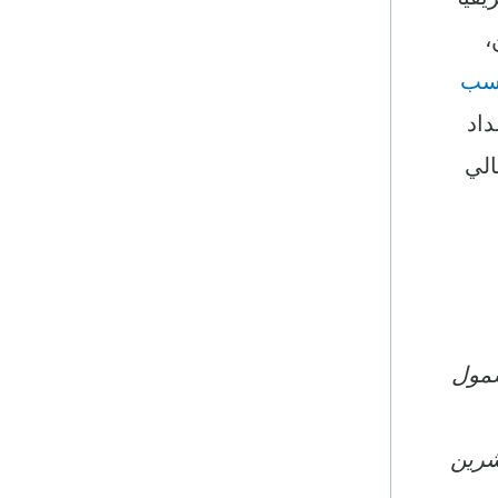
،
حسب
داد
الي
لشمول
ي GIZ خلال 22-23 نوفمبر/ تشرين