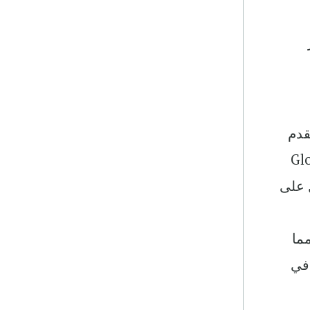
قدم
ؤشر العالمي لتعميم الخدمات المالية (Global
ل على
سب نوع الجنس للفترة من عام 2011 إلى عام 2014 ، مما
 في