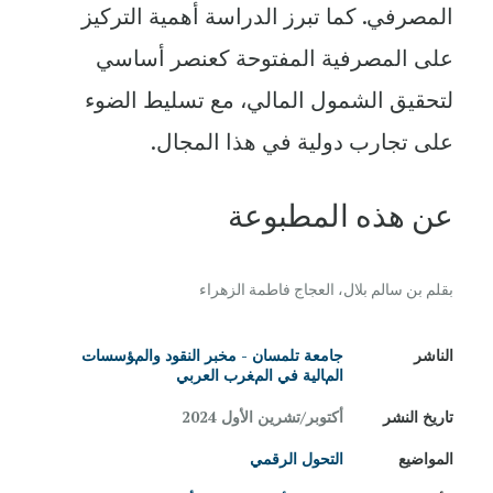
المصرفي. كما تبرز الدراسة أهمية التركيز
على المصرفية المفتوحة كعنصر أساسي
لتحقيق الشمول المالي، مع تسليط الضوء
على تجارب دولية في هذا المجال.
عن هذه المطبوعة
بقلم بن سالم بلال، العجاج فاطمة الزهراء
الناشر
ﺟﺎﻣﻌﺔ ﺗﻠﻤﺴﺎن - مخبر اﻟﻨﻘﻮد والمﺆﺳﺴﺎت
المﺎﻟﻴﺔ في المﻐﺮب اﻟﻌﺮبي
تاريخ النشر
أكتوبر/تشرين الأول 2024
المواضيع
التحول الرقمي