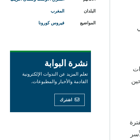
البلدان
المغرب
المواضيع
فيروس كورونا
لنسبة للأسر الفقيرة، و42 في
نشرة البوابة
ات
تعلم المزيد عن الندوات الإلكترونية
، في حين
القادمة والأخبار والمطبوعات.
اشترك
لفترة
 المائة من الأسر