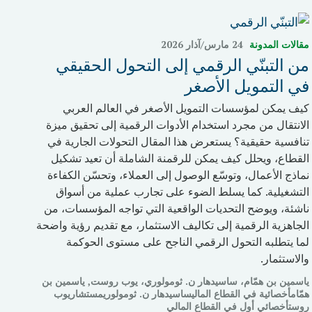
مقالات المدونة
24 مارس/آذار 2026
من التبنّي الرقمي إلى التحول الحقيقي
في التمويل الأصغر
كيف يمكن لمؤسسات التمويل الأصغر في العالم العربي
الانتقال من مجرد استخدام الأدوات الرقمية إلى تحقيق ميزة
تنافسية حقيقية؟ يستعرض هذا المقال التحولات الجارية في
القطاع، ويحلل كيف يمكن للرقمنة الشاملة أن تعيد تشكيل
نماذج الأعمال، وتوسّع الوصول إلى العملاء، وتحسّن الكفاءة
التشغيلية. كما يسلط الضوء على تجارب عملية من أسواق
ناشئة، ويوضح التحديات الواقعية التي تواجه المؤسسات، من
الجاهزية الرقمية إلى تكاليف الاستثمار، مع تقديم رؤية واضحة
لما يتطلبه التحول الرقمي الناجح على مستوى الحوكمة
والاستثمار.
ياسمين بن همّام، ساسيدهار ن. ثومولوري، يوب روست, ياسمين بن
همّامأخصائية في القطاع الماليساسيدهار ن. ثومولوريمستشاريوب
روستأخصائي أول في القطاع المالي