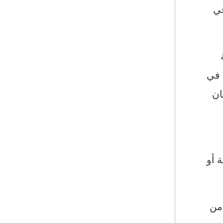
لتغطية نفقاتها اليومية (9 في المائة بالوسط الحضري و 5 في
ة
للتعويض عن فقدان العمل .. 13 في المائة في إطار نظام المساعدة الطبية راميد(RAMED)، و6 في
ان
كومة أو
تأتي من