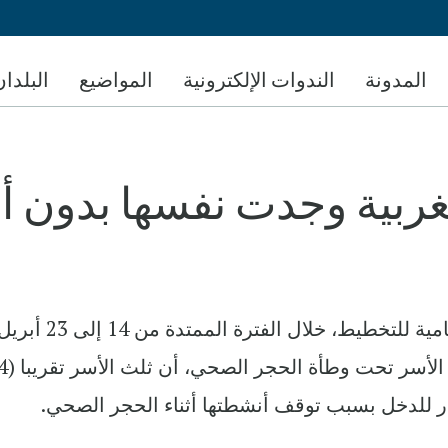
تجاوز
إلى
المحتوى
المدونة
الندوات الإلكترونية
المواضيع
البلدان
الرئيسي
لمغربية وجدت نفسها بدون أ
أظهر بحث ميداني أجرته المندوبية السامية للتخطيط، خلال الفترة الممتدة من 14 إلى 23
المنصرم من أجل تتبع تكيف نمط ع
 للدخل بسبب توقف أنشطتها أثناء الحجر الصحي.