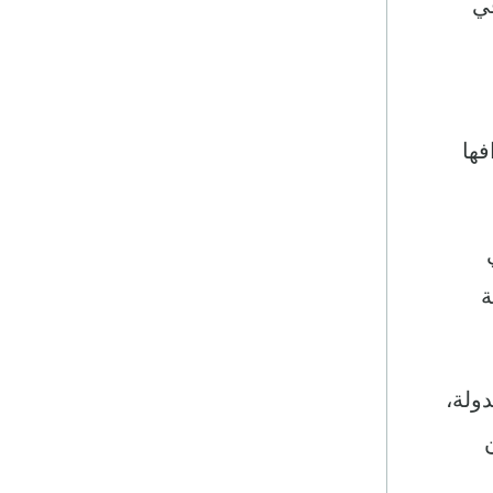
اء بالقطاع المنظم، 34 في المائة بالوسط الحضري و16 في
فها
وسط الحضري و9 في
لة
الدولة،
ائة من