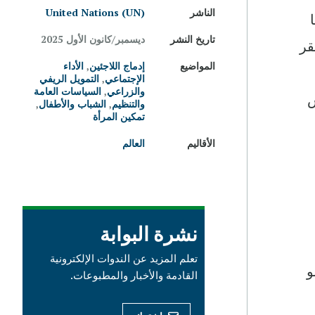
الناشر
United Nations (UN)
رها
تاريخ النشر
ديسمبر/كانون الأول 2025
ى الفقر
المواضيع
إدماج اللاجئين
,
الأداء
الإجتماعي
,
التمويل الريفي
والزراعي
,
السياسات العامة
س
والتنظيم
,
الشباب والأطفال
,
تمكين المرأة
الأقاليم
العالم
نشرة البوابة
تعلم المزيد عن الندوات الإلكترونية
و
القادمة والأخبار والمطبوعات.