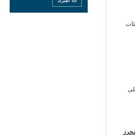
اشترك
ئات
لى
محرز