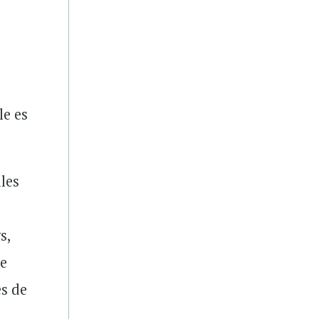
le es
les
s,
de
es de