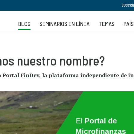
Pasar
SUSCRÍ
al
contenido
BLOG
SEMINARIOS EN LÍNEA
TEMAS
PAÍ
principal
os nuestro nombre?
a Portal FinDev, la plataforma independiente de 