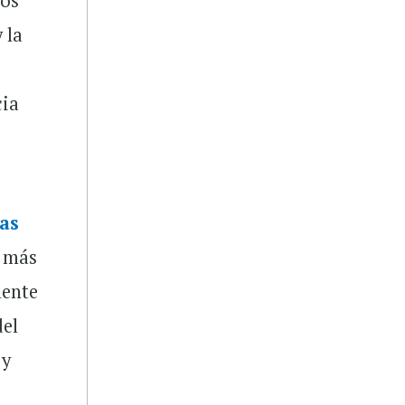
Los
 la
cia
las
n más
mente
del
 y