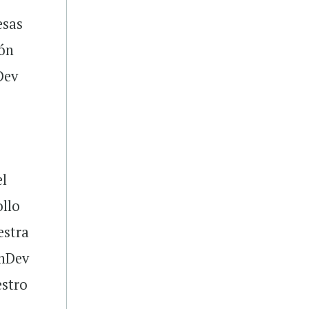
esas
ión
Dev
el
ollo
estra
inDev
estro