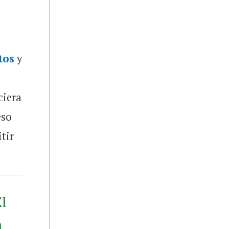
tos
y
a
ciera
eso
tir
El
n