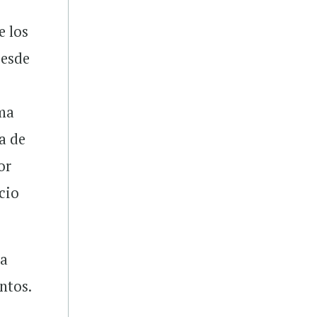
e los
Desde
ama
a de
or
cio
la
ntos.