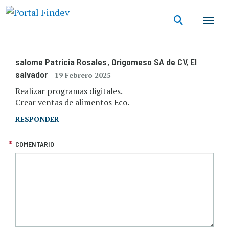
Pasar
al
contenido
principal
salome Patricia Rosales
, Origomeso SA de CV
, El
salvador
19 Febrero 2025
Realizar programas digitales.
Crear ventas de alimentos Eco.
RESPONDER
COMENTARIO