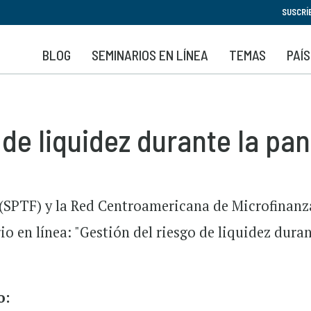
Pasar
SUSCRÍ
al
contenido
BLOG
SEMINARIOS EN LÍNEA
TEMAS
PAÍ
principal
o de liquidez durante la p
 (SPTF) y la Red Centroamericana de Microfinanz
 en línea: "Gestión del riesgo de liquidez duran
o: