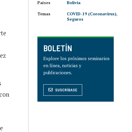
Países
Bolivia
Temas
COVID-19 (Coronavirus)
,
Seguros
rte
BOLETÍN
pez
Explore los próximos seminarios
en línea, noticias y
publicaciones.
s
SUSCRÍBASE
 con
de