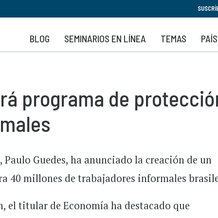
Pasar
SUSCRÍ
al
contenido
BLOG
SEMINARIOS EN LÍNEA
TEMAS
PAÍ
principal
rá programa de protecció
rmales
, Paulo Guedes, ha anunciado la creación de un
a 40 millones de trabajadores informales brasil
an, el titular de Economía ha destacado que