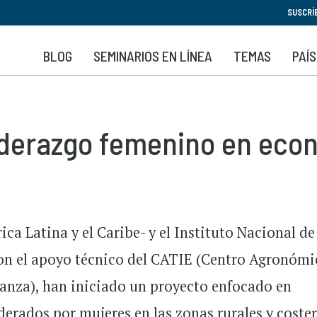
Pasar
SUSCRÍ
al
contenido
BLOG
SEMINARIOS EN LÍNEA
TEMAS
PAÍ
principal
liderazgo femenino en eco
a Latina y el Caribe- y el Instituto Nacional de
on el apoyo técnico del CATIE (Centro Agronómi
ñanza), han iniciado un proyecto enfocado en
derados por mujeres en las zonas rurales y coste