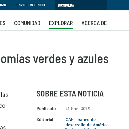
BASE
ENVÍE CONTENIDO
SES
COMUNIDAD
EXPLORAR
ACERCA DE
nomías verdes y azules
SOBRE ESTA NOTICIA
 las
co
Publicado
21 Ene. 2025
Editorial
CAF - banco de
desarrollo de América
ras