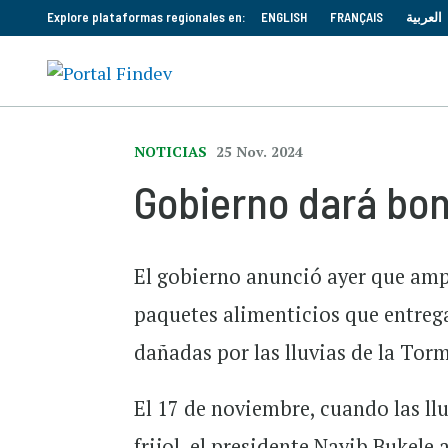
Explore plataformas regionales en:
ENGLISH
FRANÇAIS
العربية
NOTICIAS
25 Nov. 2024
Gobierno dará bon
El gobierno anunció ayer que ampl
paquetes alimenticios que entrega
dañadas por las lluvias de la Tor
El 17 de noviembre, cuando las ll
frijol, el presidente Nayib Bukel