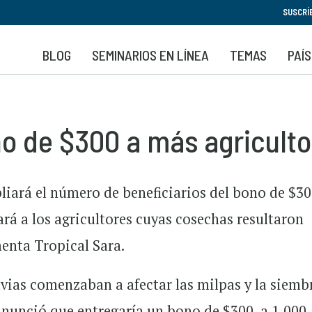
Pasar
SUSCRÍ
al
contenido
BLOG
SEMINARIOS EN LÍNEA
TEMAS
PAÍ
principal
o de $300 a más agriculto
iará el número de beneficiarios del bono de $30
rá a los agricultores cuyas cosechas resultaron
menta Tropical Sara.
uvias comenzaban a afectar las milpas y la siemb
e anunció que entregaría un bono de $300 a 1,000