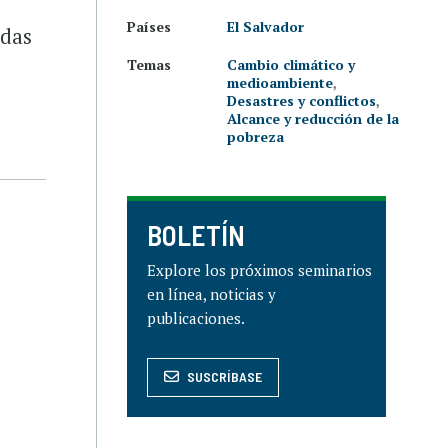
Países
El Salvador
adas
Temas
Cambio climático y
medioambiente
,
Desastres y conflictos
,
Alcance y reducción de la
pobreza
BOLETÍN
Explore los próximos seminarios
en línea, noticias y
publicaciones.
SUSCRÍBASE