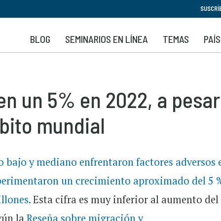
Pasar
SUSCRÍ
al
contenido
BLOG
SEMINARIOS EN LÍNEA
TEMAS
PAÍ
principal
n un 5% en 2022, a pesar 
bito mundial
so bajo y mediano enfrentaron factores adversos 
perimentaron un crecimiento aproximado del 5 
llones.
Esta cifra es muy inferior al aumento del
gún la
Reseña sobre migración y