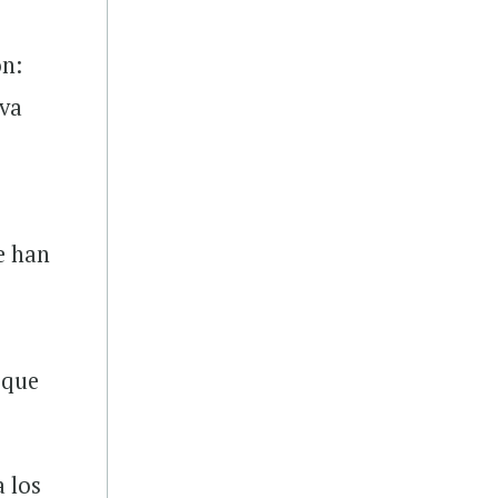
on:
eva
e han
 que
a los