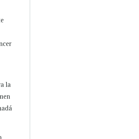
te
ncer
a la
omen
anadá
n