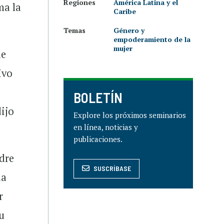
Regiones
América Latina y el
ma la
Caribe
Temas
Género y
empoderamiento de la
mujer
ue
ivo
BOLETÍN
ijo
Explore los próximos seminarios
en línea, noticias y
publicaciones.
dre
SUSCRÍBASE
da
r
u