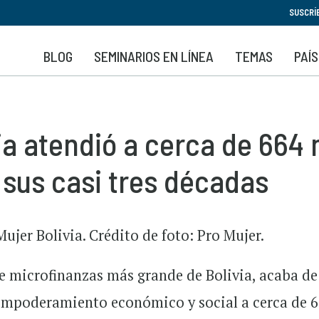
Pasar
SUSCRÍ
al
contenido
BLOG
SEMINARIOS EN LÍNEA
TEMAS
PAÍ
principal
ia atendió a cerca de 664
 sus casi tres décadas
 de microfinanzas más grande de Bolivia, acaba de
empoderamiento económico y social a cerca de 