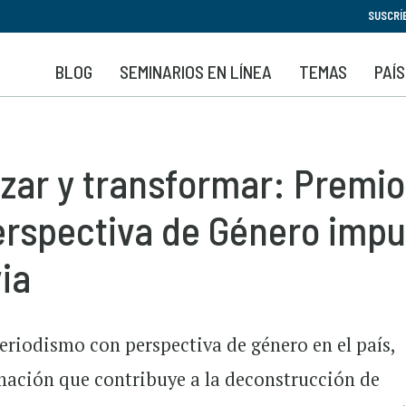
Pasar
SUSCRÍ
al
contenido
BLOG
SEMINARIOS EN LÍNEA
TEMAS
PAÍ
principal
izar y transformar: Premi
rspectiva de Género impu
via
periodismo con perspectiva de género en el país,
mación que contribuye a la deconstrucción de