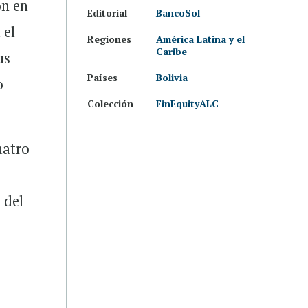
ón en
Editorial
BancoSol
 el
Regiones
América Latina y el
Caribe
us
Países
Bolivia
o
Colección
FinEquityALC
uatro
 del