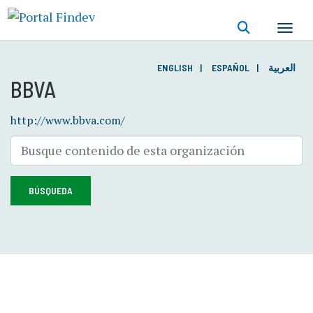
Pasar
al
contenido
principal
ENGLISH
ESPAÑOL
العربية
BBVA
http://www.bbva.com/
BÚSQUEDA