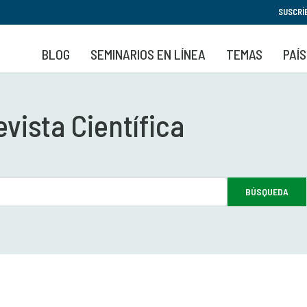
Pasar
SUSCRÍ
al
contenido
BLOG
SEMINARIOS EN LÍNEA
TEMAS
PAÍ
principal
vista Científica
BÚSQUEDA