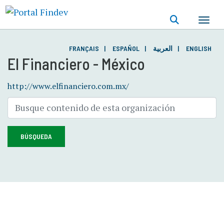
Pasar
al
contenido
principal
FRANÇAIS
ESPAÑOL
العربية
ENGLISH
El Financiero - México
http://www.elfinanciero.com.mx/
BÚSQUEDA