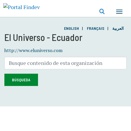
Pasar
al
contenido
principal
ENGLISH
FRANÇAIS
العربية
El Universo - Ecuador
http://www.eluniverso.com
BÚSQUEDA