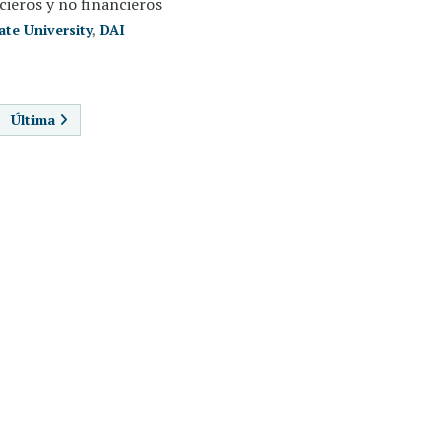
ieros y no financieros
te University
,
DAI
AGINACIÓN
Última