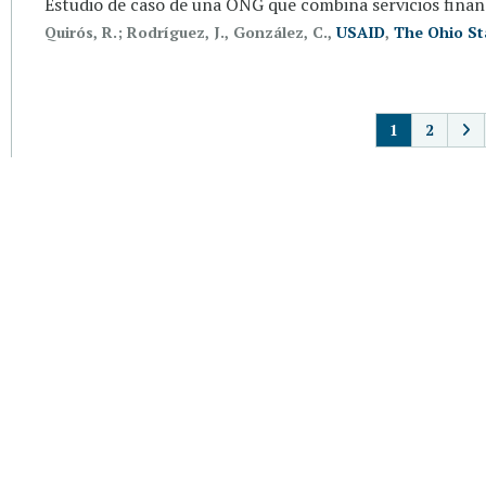
Estudio de caso de una ONG que combina servicios financ
Quirós, R.; Rodríguez, J., González, C.,
USAID
,
The Ohio Sta
P
1
2