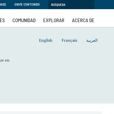
BASE
ENVÍE CONTENIDO
SES
COMUNIDAD
EXPLORAR
ACERCA DE
English
Français
العربية
que en