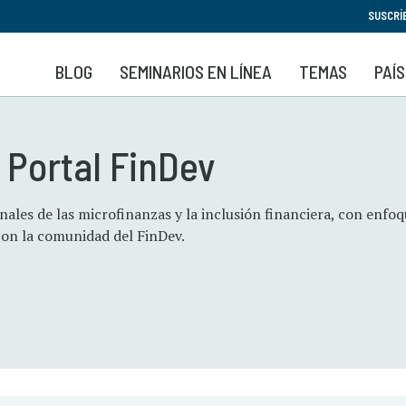
Pasar
SUSCRÍ
al
contenido
BLOG
SEMINARIOS EN LÍNEA
TEMAS
PAÍ
principal
 Portal FinDev
nales de las microfinanzas y la inclusión financiera, con enfo
 con la comunidad del FinDev.