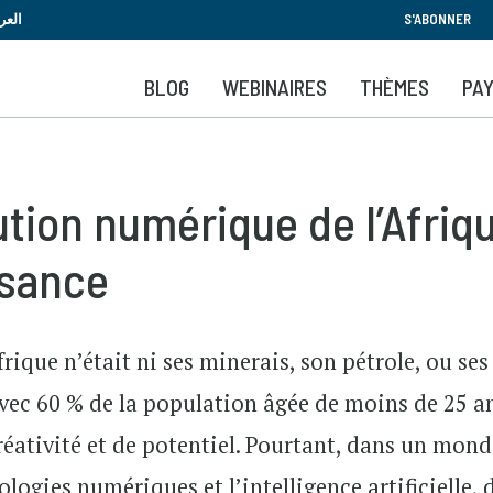
Aller
العر
S'ABONNER
au
contenu
BLOG
WEBINAIRES
THÈMES
PA
principal
ution numérique de l’Afriq
issance
Afrique n’était ni ses minerais, son pétrole, ou ses
Avec 60 % de la population âgée de moins de 25 an
réativité et de potentiel. Pourtant, dans un mond
logies numériques et l’intelligence artificielle, 