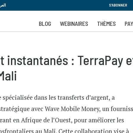
Aller
العر
S'ABONNER
au
contenu
BLOG
WEBINAIRES
THÈMES
PA
principal
nt instantanés : TerraPay 
Mali
spécialisée dans les transferts d’argent, a
stratégique avec Wave Mobile Money, un fournis
rant en Afrique de l’Ouest, pour améliorer les
nsfrontaliers au Mali. Cette collaboration vise à