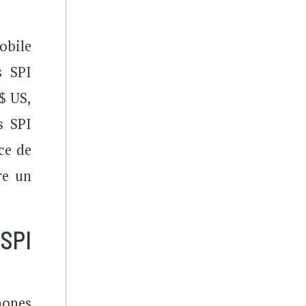
obile
s SPI
$ US,
s SPI
ce de
re un
SPI
hones