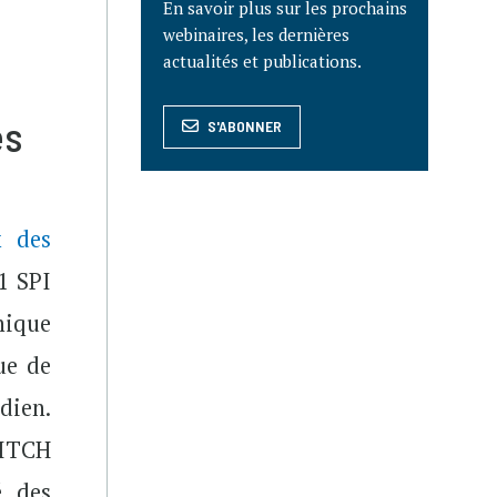
En savoir plus sur les prochains
webinaires, les dernières
actualités et publications.
és
S'ABONNER
x des
1 SPI
hique
ue de
dien.
WITCH
é des