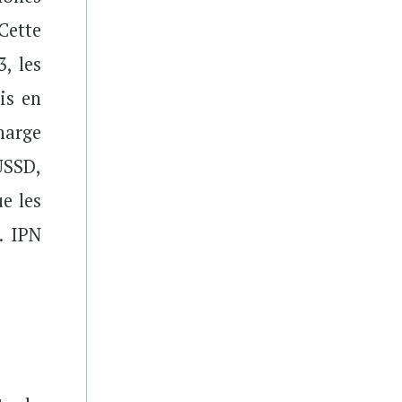
Cette
, les
is en
harge
USSD,
e les
. IPN