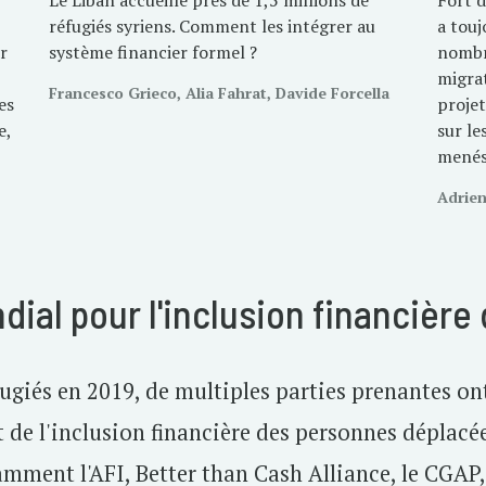
Le Liban accueille près de 1,5 millions de
Fort d
réfugiés syriens. Comment les intégrer au
a tou
r
système financier formel ?
nombr
migrat
Francesco Grieco, Alia Fahrat, Davide Forcella
es
projet
e,
sur le
menés
Adrie
ial pour l'inclusion financière
ugiés en 2019, de multiples parties prenantes on
jet de l'inclusion financière des personnes déplac
amment l'AFI, Better than Cash Alliance, le CGAP, 