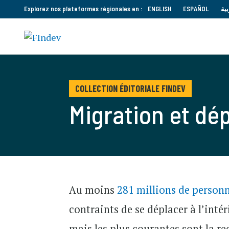
Explorez nos plateformes régionales en :
ENGLISH
ESPAÑOL
بية
COLLECTION ÉDITORIALE FINDEV
Migration et dé
Au moins
281 millions de person
contraints de se déplacer à l’inté
mais les plus courantes sont la re