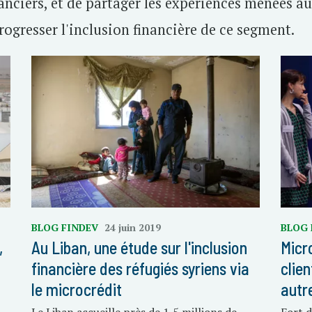
anciers, et de partager les expériences menées au
rogresser l'inclusion financière de ce segment.
BLOG FINDEV
24 juin 2019
BLOG 
,
Au Liban, une étude sur l'inclusion
Micro
financière des réfugiés syriens via
clie
le microcrédit
autr