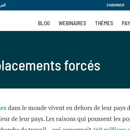
Aller
العر
S'ABONNER
au
contenu
BLOG
WEBINAIRES
THÈMES
PA
principal
placements forcés
nes
dans le monde vivent en dehors de leur pays d'
rieur de leur pays. Les raisons qui poussent les p
cherche de travail – qui concernait
169 millions 