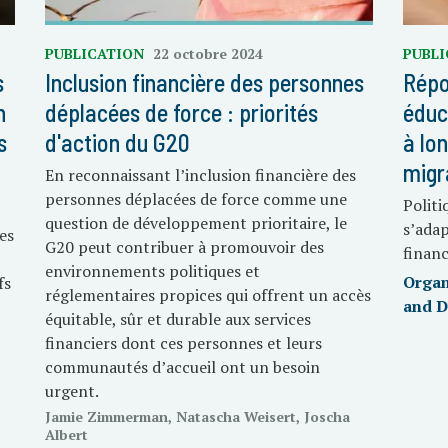
PUBLICATION
22 octobre 2024
PUBL
s
Inclusion financière des personnes
Répo
n
déplacées de force : priorités
éduc
s
d'action du G20
à lo
migr
En reconnaissant l’inclusion financière des
personnes déplacées de force comme une
Politi
question de développement prioritaire, le
s’ada
es
G20 peut contribuer à promouvoir des
financ
environnements politiques et
Organ
fs
réglementaires propices qui offrent un accès
and 
équitable, sûr et durable aux services
financiers dont ces personnes et leurs
communautés d’accueil ont un besoin
urgent.
Jamie Zimmerman, Natascha Weisert, Joscha
Albert