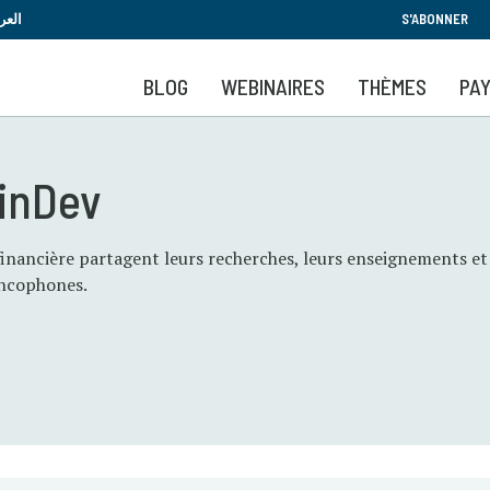
Aller
العر
S'ABONNER
au
contenu
BLOG
WEBINAIRES
THÈMES
PA
principal
FinDev
financière partagent leurs recherches, leurs enseignements et 
rancophones.