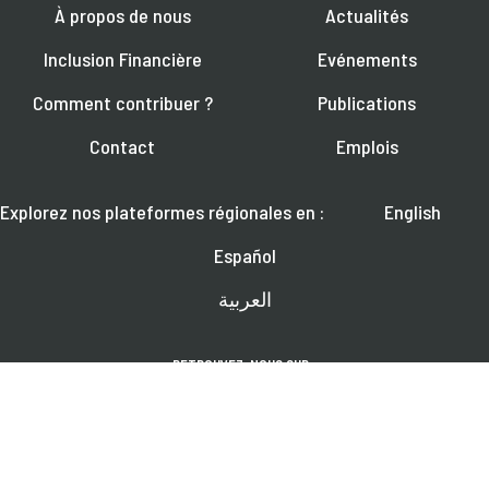
À propos de nous
Actualités
Inclusion Financière
Evénements
Comment contribuer ?
Publications
Contact
Emplois
Explorez nos plateformes régionales en :
English
Español
العربية
RETROUVEZ-NOUS SUR :
Pour en savoir plus sur les webinaires à venir, les actualités et les