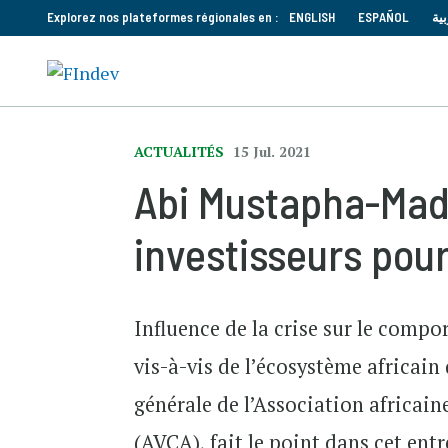
Explorez nos plateformes régionales en :
ENGLISH
ESPAÑOL
بية
ACTUALITÉS
15 Jul. 2021
Abi Mustapha-Madu
investisseurs pour
Influence de la crise sur le compo
vis-à-vis de l’écosystème africai
générale de l’Association africain
(AVCA), fait le point dans cet ent