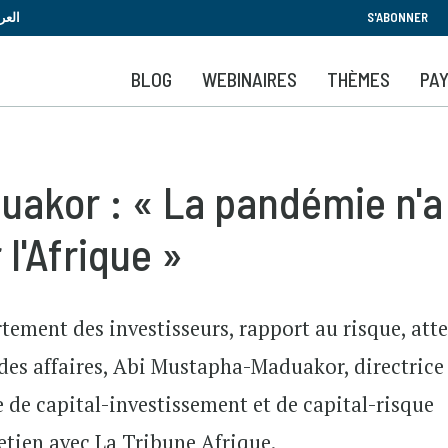
Aller
العر
S'ABONNER
au
contenu
BLOG
WEBINAIRES
THÈMES
PA
principal
akor : « La pandémie n'a p
 l'Afrique »
rtement des investisseurs, rapport au risque, att
n des affaires, Abi Mustapha-Maduakor, directrice
e de capital-investissement et de capital-risque
retien avec La Tribune Afrique.