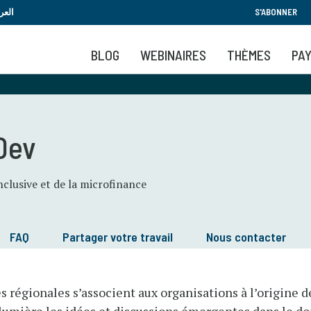
Aller
العر
S'ABONNER
au
contenu
BLOG
WEBINAIRES
THÈMES
PA
principal
Dev
lusive et de la microfinance
FAQ
Partager votre travail
Nous contacter
régionales s’associent aux organisations à l’origine 