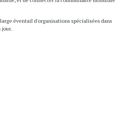
 domaine, et de connecter la communauté mondiale
n large éventail d'organisations spécialisées dans
 jour.