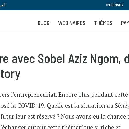
Aller
العر
S'ABONNER
au
contenu
BLOG
WEBINAIRES
THÈMES
PA
principal
re avec Sobel Aziz Ngom, d
tory
vers l'entrepreneuriat. Encore plus pendant cette
osé la COVID-19. Quelle est la situation au Séné
futur leur est réservé ? Nous avons eu la chance 
'échanger autour cette thématique si riche et