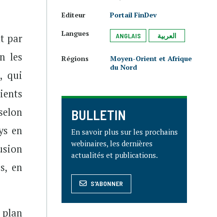
Editeur
Portail FinDev
Langues
ANGLAIS
العربية
t par
n les
Régions
Moyen-Orient et Afrique
du Nord
, qui
lients
selon
BULLETIN
ys en
En savoir plus sur les prochains
webinaires, les dernières
usion
actualités et publications.
s, en
S'ABONNER
 plan