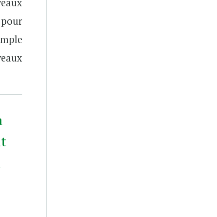
veaux
 pour
emple
veaux
a
nt
x
n