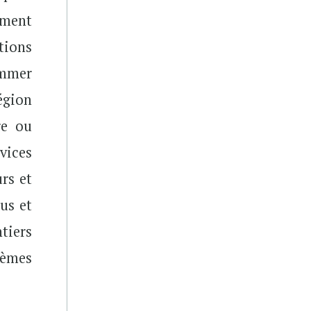
ement
tions
ommer
égion
re ou
vices
rs et
lus et
tiers
lèmes