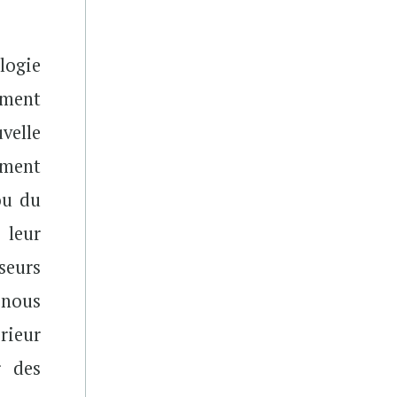
logie
ement
velle
ement
ou du
 leur
sseurs
 nous
rieur
r des