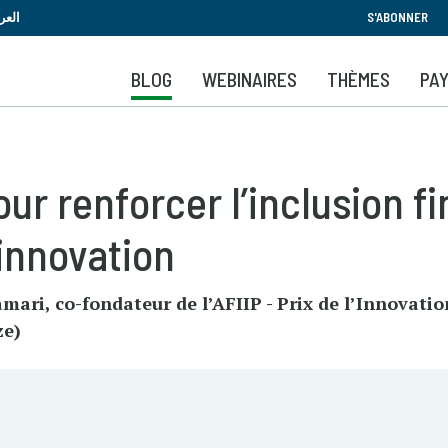
Aller
العر
S'ABONNER
au
contenu
BLOG
WEBINAIRES
THÈMES
PA
principal
our renforcer l’inclusion f
’innovation
ari, co-fondateur de l’AFIIP - Prix de l’Innovatio
ze)