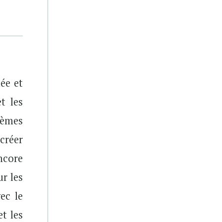
ée et
t les
blèmes
créer
ncore
r les
ec le
et les