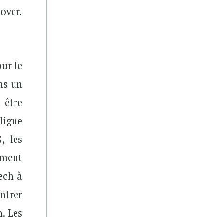
nover.
our le
ns un
 être
ligue
, les
ement
tech à
ntrer
. Les