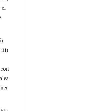
 el
e
i)
iii)
 con
ales
ener
bia,