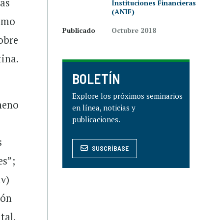
ías
Instituciones Financieras
(ANIF)
como
Publicado
Octubre 2018
sobre
tina.
BOLETÍN
Explore los próximos seminarios
meno
en línea, noticias y
publicaciones.
s
SUSCRÍBASE
es”;
iv)
ión
tal,