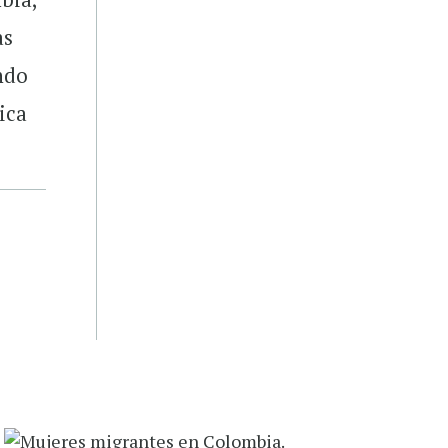
as
ndo
ica