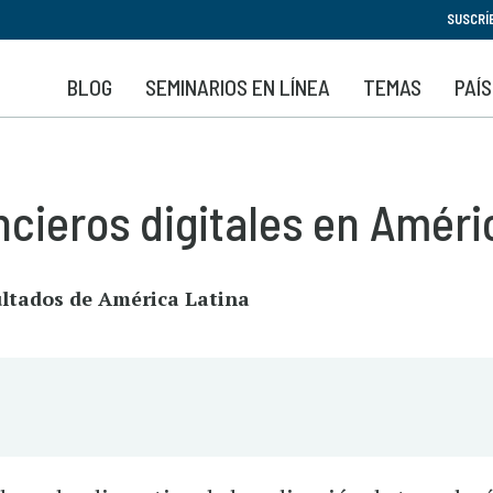
Pasar
SUSCRÍ
al
contenido
BLOG
SEMINARIOS EN LÍNEA
TEMAS
PAÍ
principal
ncieros digitales en Améri
ultados de América Latina