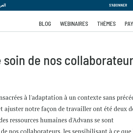
Aller
العر
S'ABONNER
au
contenu
BLOG
WEBINAIRES
THÈMES
PA
principal
 soin de nos collaborateur
nsacrées à l'adaptation à un contexte sans précé
et ajuster notre façon de travailler ont été deux 
s des ressources humaines d'Advans se sont
de nos collaborateurs, les sensibilisant à ce que 