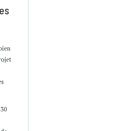
des
bien
rojet
es
830