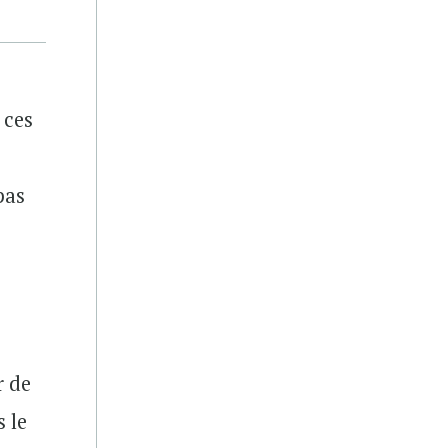
 ces
pas
r de
s le