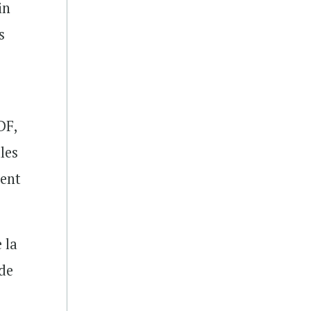
in
s
DF,
les
ment
 la
 de