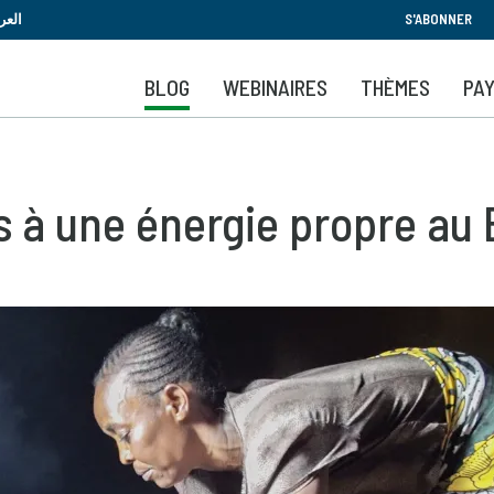
Aller
العر
S'ABONNER
au
contenu
BLOG
WEBINAIRES
THÈMES
PA
principal
s à une énergie propre au