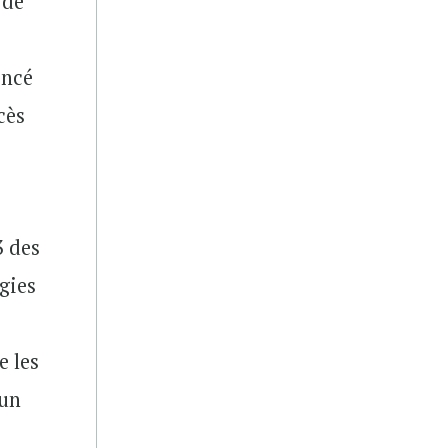
 de
encé
cès
3 des
rgies
e les
’un
s