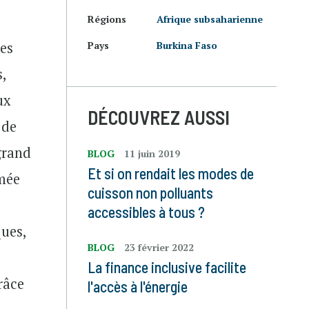
Régions
Afrique subsaharienne
des
Pays
Burkina Faso
s,
ux
DÉCOUVREZ AUSSI
 de
grand
BLOG
11 juin 2019
Et si on rendait les modes de
umée
cuisson non polluants
accessibles à tous ?
ques,
BLOG
23 février 2022
La finance inclusive facilite
râce
l'accès à l'énergie