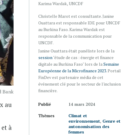
Karima Wardak, UNCDF
Christelle Marot est consultante. Janine
Ouattara est responsable IDE pour UNCDF
au Burkina Faso. Karima Wardak est
responsable de la communication pour
UNCDF.
Janine Ouattara était panéliste lors de la
session
"étude de cas : énergie et finance
digitale au Burkina Faso" lors de la
Semaine
Européenne de la Microfinance 2023
. Portail
FinDev est partenaire média de cet
événement clé pour le secteur de l'inclusion
financière.
ld Bank
ux au
Publié
14 mars 2024
Thèmes
Climat et
environnement
,
Genre et
 et à
autonomisation des
femmes