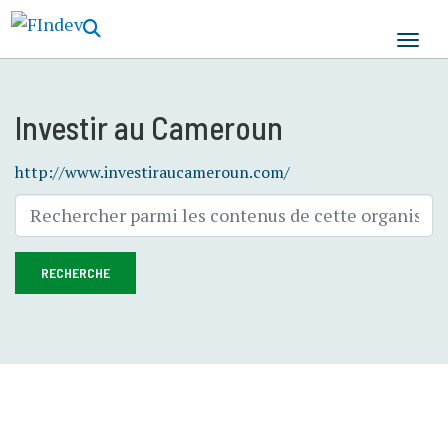
Aller
au
contenu
principal
Investir au Cameroun
http://www.investiraucameroun.com/
RECHERCHE