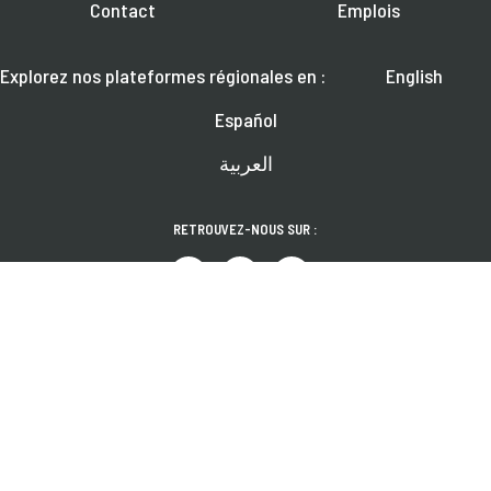
Contact
Emplois
Explorez nos plateformes régionales en :
English
Español
العربية
RETROUVEZ-NOUS SUR :
Pour en savoir plus sur les webinaires à venir, les actualités et les
publications
S'ABONNER