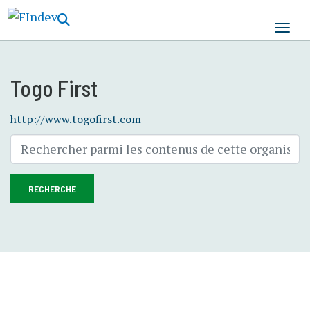
Aller
au
contenu
principal
Togo First
http://www.togofirst.com
RECHERCHE