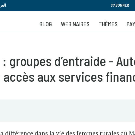
Aller
العر
S'ABONNER
au
contenu
BLOG
WEBINAIRES
THÈMES
PA
principal
 : groupes d’entraide - Au
 accès aux services finan
a différence dans la vie des femmes rurales au M