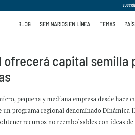
Pasar
SUSCRÍ
al
contenido
BLOG
SEMINARIOS EN LÍNEA
TEMAS
PAÍ
principal
 ofrecerá capital semilla
as
a micro, pequeña y mediana empresa desde hace c
ste un programa regional denominado Dinámica I
e obtener recursos no reembolsables con ideas de