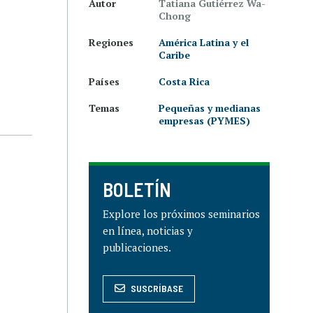
Autor
Tatiana Gutiérrez Wa-
Chong
Regiones
América Latina y el
Caribe
Países
Costa Rica
Temas
Pequeñas y medianas
empresas (PYMES)
BOLETÍN
Explore los próximos seminarios
en línea, noticias y
publicaciones.
SUSCRÍBASE