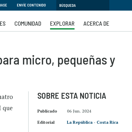
BASE
ENVÍE CONTENIDO
SES
COMUNIDAD
EXPLORAR
ACERCA DE
 para micro, pequeñas y
SOBRE ESTA NOTICIA
uatro
I que
Publicado
06 Jun. 2024
Editorial
La República - Costa Rica