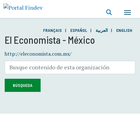
Pasar
al
contenido
principal
FRANÇAIS
ESPAÑOL
العربية
ENGLISH
El Economista - México
http://eleconomista.com.mx/
BÚSQUEDA