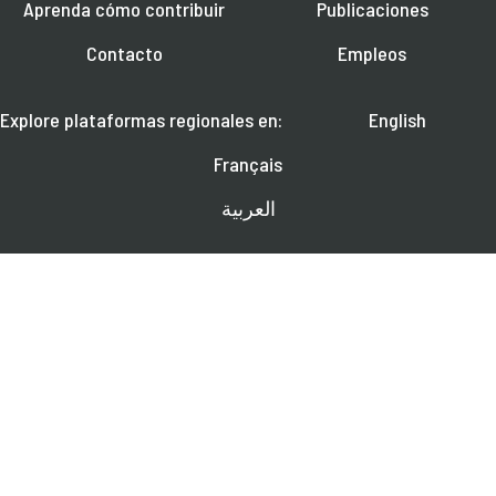
Aprenda cómo contribuir
Publicaciones
Contacto
Empleos
Explore plataformas regionales en:
English
Français
العربية
SÍGANOS EN:
Aprenda más sobre próximos seminarios en línea, noticias y publicaciones.
SUSCRÍBASE