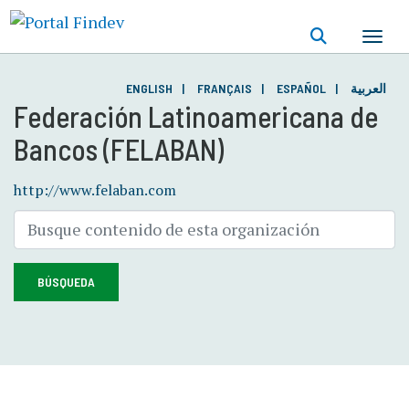
Pasar
al
contenido
principal
ENGLISH
FRANÇAIS
ESPAÑOL
العربية
Federación Latinoamericana de
Bancos (FELABAN)
http://www.felaban.com
BÚSQUEDA