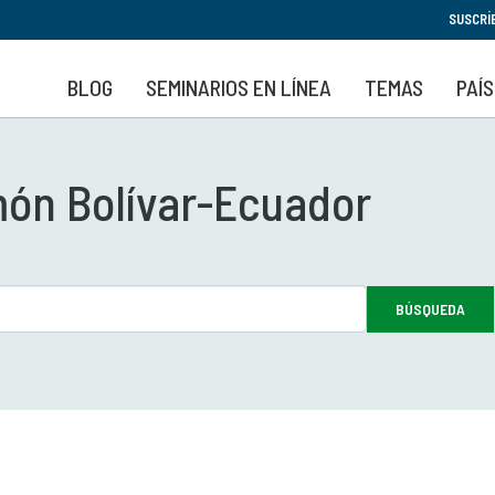
Pasar
SUSCRÍ
al
contenido
BLOG
SEMINARIOS EN LÍNEA
TEMAS
PAÍ
principal
món Bolívar-Ecuador
BÚSQUEDA