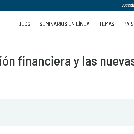
Pasar
SUSCRÍ
al
contenido
BLOG
SEMINARIOS EN LÍNEA
TEMAS
PAÍ
principal
sión financiera y las nueva