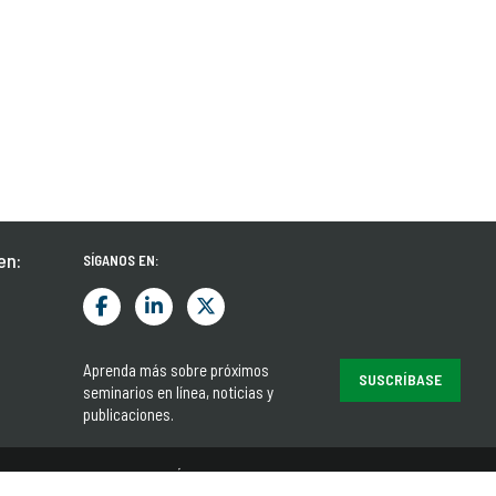
en:
SÍGANOS EN:
Aprenda más sobre próximos
SUSCRÍBASE
seminarios en línea, noticias y
publicaciones.
TÉRMINOS Y CONDICIONES
PRIVACIDAD