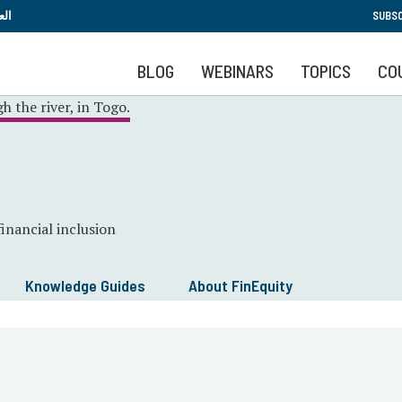
Skip
الع
SUBSC
to
main
BLOG
WEBINARS
TOPICS
CO
content
nancial inclusion
Knowledge Guides
About FinEquity