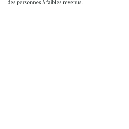
des personnes à faibles revenus.
News
EXPLORE OUR REGIONAL PLATFOR
Français