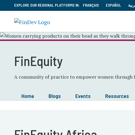
EXPLORE OUR REGIONAL PLATFORMS IN:
FRANÇAIS
ESPAÑOL
ربية
FinEquity
A community of practice to empower women through fi
Home
Blogs
Events
Resources
FinEquity Africa