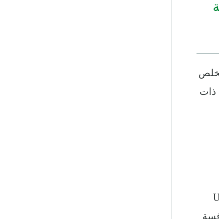
ة
ويخلص
 ذات
UNCDF
نافسة