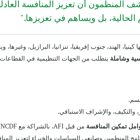
شف المنظمون أن تعزيز المنافسة العادل
الحالية، بل ويساهم في تعزيزها."
ينيا، الهند، جنوب إفريقيا، تنزانيا، البرازيل، وغيرها، 
سية وشاملة
يتطلب من الجهات التنظيمية في القطاعات
سم.
 والتكيف، والإشراف الاستباقي.
وامل تمكين المنافسة
من قبل AFI، بالشراكة مع 
Gates، ويجمع البرنامج المنظمين وصانعي السياسات والخبراء لتعزيز الم