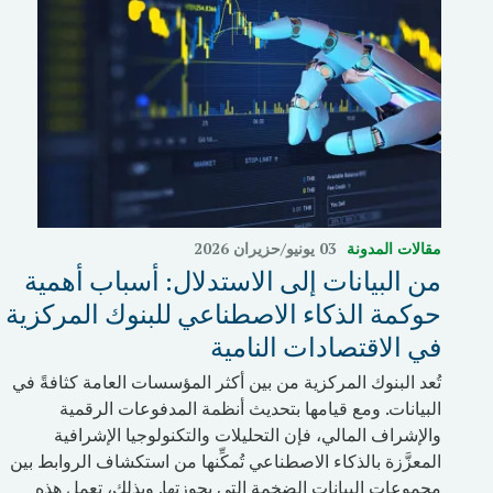
مقالات المدونة
03 يونيو/حزيران 2026
من البيانات إلى الاستدلال: أسباب أهمية
حوكمة الذكاء الاصطناعي للبنوك المركزية
في الاقتصادات النامية
تُعد البنوك المركزية من بين أكثر المؤسسات العامة كثافةً في
البيانات. ومع قيامها بتحديث أنظمة المدفوعات الرقمية
والإشراف المالي، فإن التحليلات والتكنولوجيا الإشرافية
المعزَّزة بالذكاء الاصطناعي تُمكِّنها من استكشاف الروابط بين
مجموعات البيانات الضخمة التي بحوزتها. وبذلك، تعمل هذه