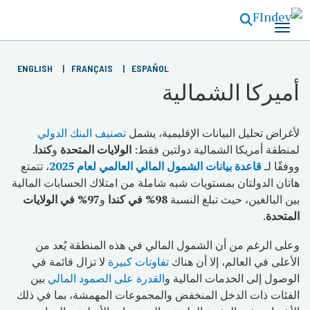
تجاوز
إلى
المحتوى
الرئيسي
ENGLISH
FRANÇAIS
ESPAÑOL
أميركا الشمالية
لأغراض تحليل البيانات الإقليمية، يشمل
تصنيف البنك الدولي
لمنطقة أمريكا الشمالية دولتين فقط:
الولايات المتحدة
و
كندا
.
ووفقًا لـ
قاعدة بيانات الشمول المالي العالمي لعام 2025
، تتمتع
هاتان الدولتان بمستويات شبه شاملة من امتلاك الحسابات المالية
بين البالغين، حيث تبلغ النسبة
98% في كندا
و
97% في الولايات
المتحدة
.
وعلى الرغم من أن الشمول المالي في هذه المنطقة يُعد من
الأعلى في العالم، إلا أن هناك
تفاوتات كبيرة
لا تزال قائمة في
الوصول إلى الخدمات المالية و
القدرة على الصمود المالي
بين
الفئات ذات الدخل المنخفض والمجموعات المهمشة، بما في ذلك