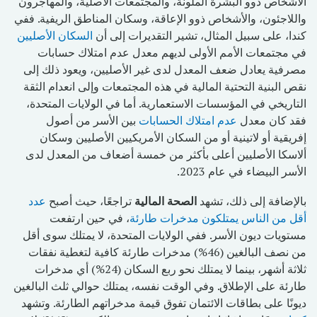
الأشخاص ذوو البشرة الملونة، والمجتمعات الأصلية، والمهاجرون
واللاجئون، والأشخاص ذوو الإعاقة، وسكان المناطق الريفية. ففي
كندا، على سبيل المثال، تشير التقديرات إلى أن
السكان الأصليين
في مجتمعات الأمم الأولى لديهم معدل عدم امتلاك حسابات
مصرفية يعادل ضعف المعدل لدى غير الأصليين، ويعود ذلك إلى
نقص البنية التحتية المالية في هذه المجتمعات وإلى انعدام الثقة
التاريخي في المؤسسات الاستعمارية. أما في الولايات المتحدة،
فقد كان معدل
عدم امتلاك الحسابات
بين الأسر من أصول
إفريقية أو لاتينية أو من السكان الأمريكيين الأصليين وسكان
ألاسكا الأصليين أعلى بأكثر من خمسة أضعاف من المعدل لدى
الأسر البيضاء في عام 2023.
بالإضافة إلى ذلك، تشهد
الصحة المالية
تراجعًا، حيث أصبح
عدد
أقل من الناس يمتلكون مدخرات طارئة
، في حين ارتفعت
مستويات ديون الأسر. ففي الولايات المتحدة، لا يمتلك سوى أقل
من نصف البالغين (46%) مدخرات طارئة كافية لتغطية نفقات
ثلاثة أشهر، بينما لا يمتلك نحو ربع السكان (24%) أي مدخرات
طارئة على الإطلاق. وفي الوقت نفسه، يمتلك حوالي ثلث البالغين
ديونًا على بطاقات الائتمان تفوق قيمة مدخراتهم الطارئة. وتشهد