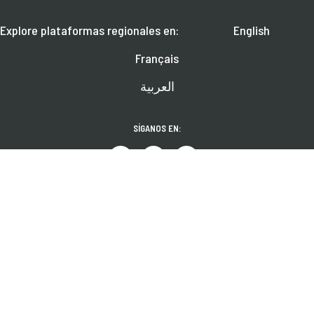
Explore plataformas regionales en:
English
Français
العربية
SÍGANOS EN:
Aprenda más sobre próximos seminarios en línea, noticias y publicaciones.
SUSCRÍBASE
© 2026 CGAP. TODOS LOS DERECHOS RESERVADOS.