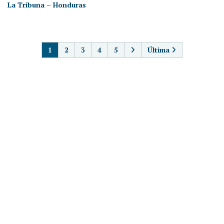
La Tribuna – Honduras
PAGINACIÓN
1
2
3
4
5
Última