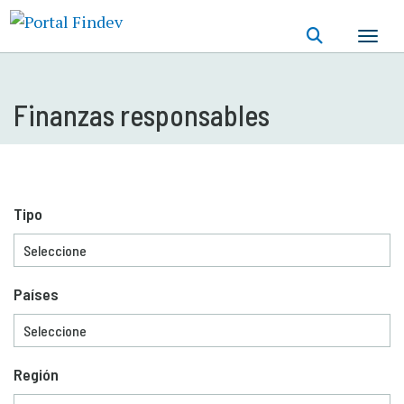
Pasar
al
contenido
principal
Finanzas responsables
Tipo
Países
Región