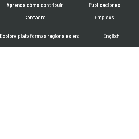
Aprenda cómo contribuir
Publicaciones
Contacto
Empleos
Explore plataformas regionales en:
English
Français
العربية
SÍGANOS EN:
Aprenda más sobre próximos seminarios en línea, noticias y publicaciones.
SUSCRÍBASE