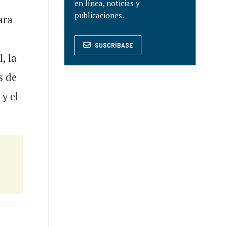
en línea, noticias y
publicaciones.
ara
SUSCRÍBASE
, la
s de
y el