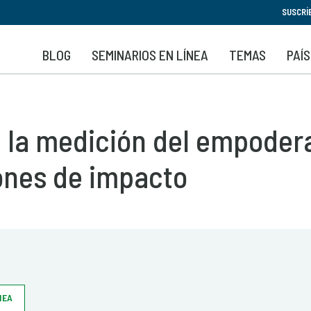
Pasar
SUSCRÍ
al
contenido
BLOG
SEMINARIOS EN LÍNEA
TEMAS
PAÍ
principal
a la medición del empoder
ones de impacto
NEA