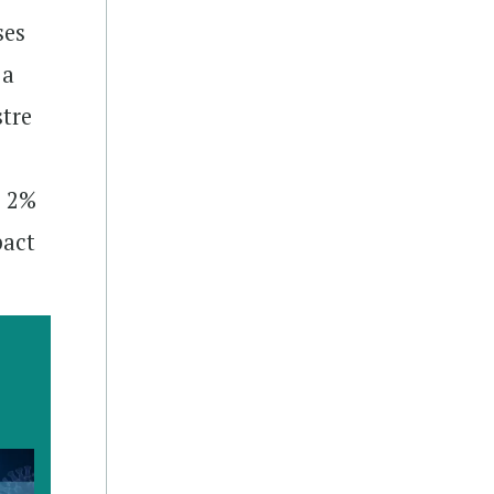
ses
 a
tre
e 2%
pact