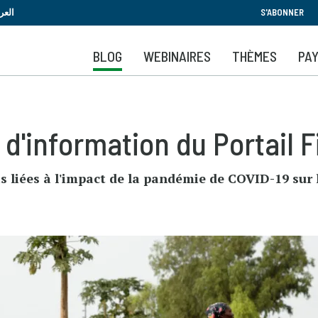
Aller
العر
S'ABONNER
au
contenu
BLOG
WEBINAIRES
THÈMES
PA
principal
 d'information du Portail F
s liées à l'impact de la pandémie de COVID-19 sur l