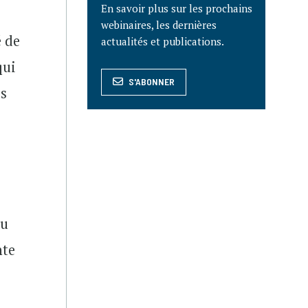
En savoir plus sur les prochains
webinaires, les dernières
é de
actualités et publications.
qui
S'ABONNER
es
au
nte