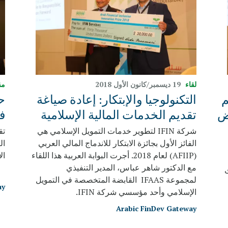
لقاء
19 ديسمبر/كانون الأول 2018
مق
م
التكنولوجيا والإبتكار: إعادة صياغة
ح
ض
تقديم الخدمات المالية الإسلامية
ف
شركة IFIN لتطوير خدمات التمويل الإسلامي هي
تق
الفائز الأول بجائزة الابتكار للاندماج المالي العربي
ال
(AFIIP) لعام 2018. أجرت البوابة العربية هذا اللقاء
ال
مع الدكتور شاهر عباس، المدير التنفيذي
ث
لمجموعة IFAAS القابضة المتخصصة في التمويل
ay
الإسلامي وأحد مؤسسي شركة IFIN.
Arabic FinDev Gateway