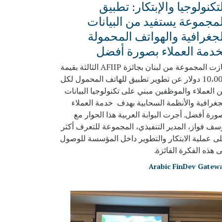
تكنولوجيا والإبتكار: تطبيق
لمجموعة يستفيد من البيانات
لجغرافية والهواتف المحمولة
خدمة العملاء بصورة أفضل
فازت المجموعة من لبنان بجائزة AFIIP الثالثة بقيمة
10،000 دولار عن تطوير تطبيق للهاتف المحمول لكل
 العملاء والموظفين مبني على تكنولوجيا البيانات
جغرافية والأنظمة السحابية بهدف خدمة العملاء
ورة أفضل. أجرت البوابة العربية هذا الحوار مع
سف فواز، المدير التنفيذي، المجموعة للتعرف أكثر
ى عملية الابتكار والتطوير داخل المؤسسة للوصول
ى هذه الفكرة الفائزة.
Arabic FinDev Gatew