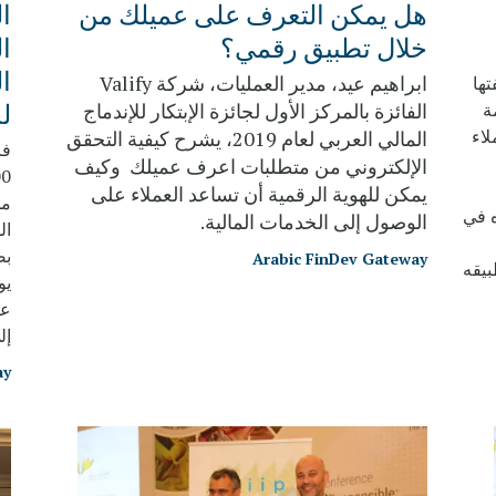
هل يمكن التعرف على عميلك من
ال
خلال تطبيق رقمي؟
ا
ا
ابراهيم عيد، مدير العمليات، شركة Valify
تها
ة
الفائزة بالمركز الأول لجائزة الإبتكار للإندماج
ل
لاء
المالي العربي لعام 2019، يشرح كيفية التحقق
الإلكتروني من متطلبات اعرف عميلك وكيف
يمكن للهوية الرقمية أن تساعد العملاء على
من
ه في
الوصول إلى الخدمات المالية.
ال
بص
Arabic FinDev Gateway
بيقه
يو
عل
إل
ay